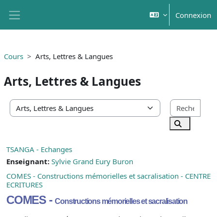
Passer au contenu principal
Connexion
Panneau latéral
Cours
Arts, Lettres & Langues
Arts, Lettres & Langues
Rech
Catégories de cours
Rechercher
TSANGA - Echanges
Enseignant:
Sylvie Grand Eury Buron
COMES - Constructions mémorielles et sacralisation - CENTRE
ECRITURES
COMES
-
Constructions mémorielles et sacralisation